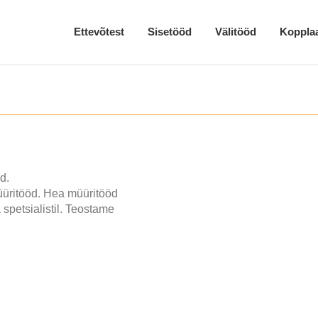
Ettevõtest
Sisetööd
Välitööd
Kopplaa
d.
müüritööd. Hea müüritööd
spetsialistil. Teostame