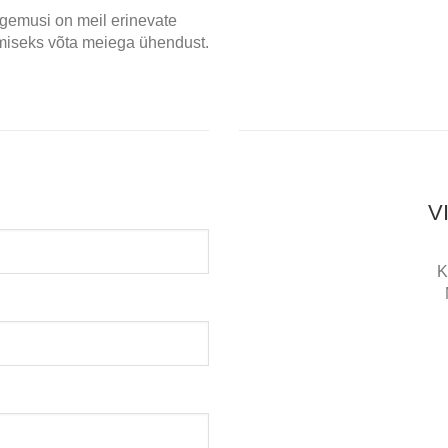
gemusi on meil erinevate
miseks võta meiega ühendust.
V
K