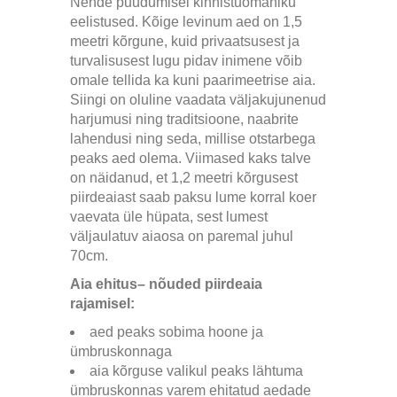
Nende puudumisel kinnistuomaniku
eelistused. Kõige levinum aed on 1,5
meetri kõrgune, kuid privaatsusest ja
turvalisusest lugu pidav inimene võib
omale tellida ka kuni paarimeetrise aia.
Siingi on oluline vaadata väljakujunenud
harjumusi ning traditsioone, naabrite
lahendusi ning seda, millise otstarbega
peaks aed olema. Viimased kaks talve
on näidanud, et 1,2 meetri kõrgusest
piirdeaiast saab paksu lume korral koer
vaevata üle hüpata, sest lumest
väljaulatuv aiaosa on paremal juhul
70cm.
Aia ehitus– nõuded piirdeaia
rajamisel:
aed peaks sobima hoone ja
ümbruskonnaga
aia kõrguse valikul peaks lähtuma
ümbruskonnas varem ehitatud aedade