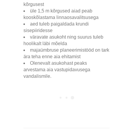
kõrgusest
üle 1,5 m kõrgused aiad peab
kooskõlastama linnaosavalitsusega
aed tuleb paigaldada krundi
sisepiiridesse
väravate asukoht ning suurus tuleb
hoolikalt läbi mõelda
majaümbruse planeerimistööd on tark
ära teha enne aia ehitamist
Olenevalt asukohast peaks
arvestama aia vastupidavusega
vandalismile.