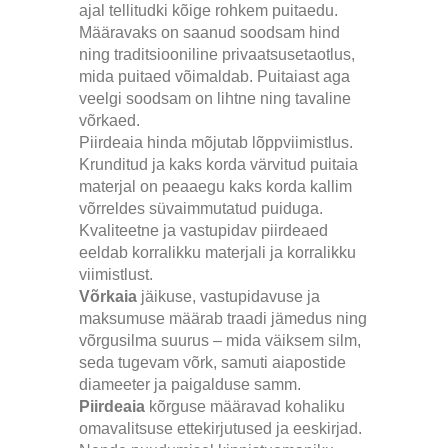
ajal tellitudki kõige rohkem puitaedu.
Määravaks on saanud soodsam hind
ning traditsiooniline privaatsusetaotlus,
mida puitaed võimaldab. Puitaiast aga
veelgi soodsam on lihtne ning tavaline
võrkaed.
Piirdeaia hinda mõjutab lõppviimistlus.
Krunditud ja kaks korda värvitud puitaia
materjal on peaaegu kaks korda kallim
võrreldes süvaimmutatud puiduga.
Kvaliteetne ja vastupidav piirdeaed
eeldab korralikku materjali ja korralikku
viimistlust.
Võrkaia
jäikuse, vastupidavuse ja
maksumuse määrab traadi jämedus ning
võrgusilma suurus – mida väiksem silm,
seda tugevam võrk, samuti aiapostide
diameeter ja paigalduse samm.
Piirdeaia
kõrguse määravad kohaliku
omavalitsuse ettekirjutused ja eeskirjad.